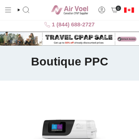
Passer
0
au
Recherche
Compte
contenu
de
1 (844) 688-2727
la
page
Boutique PPC